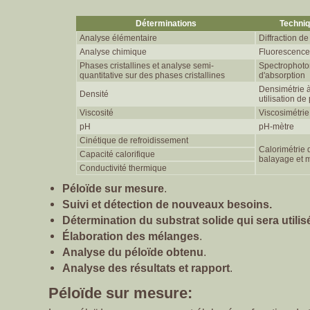
Déterminations
Techni
Analyse élémentaire
Diffraction d
Analyse chimique
Fluorescence
Phases cristallines et analyse semi-
Spectrophoto
quantitative sur des phases cristallines
d'absorptio
Densimétrie à
Densité
utilisation d
Viscosité
Viscosimétrie
pH
pH-mètre
Cinétique de refroidissement
Calorimétrie d
Capacité calorifique
balayage et m
Conductivité thermique
Péloïde sur mesure
.
Suivi et détection de nouveaux besoins.
Détermination du substrat solide qui sera utilis
Élaboration des mélanges
.
Analyse du péloïde obtenu
.
Analyse des résultats et rapport
.
Péloïde sur mesure: