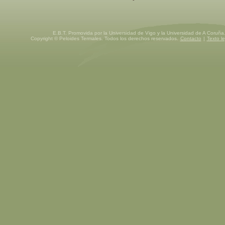
E.B.T. Promovida por la Universidad de Vigo y la Universidad de A Coruña
Copyright © Peloides Termales. Todos los derechos reservados.
Contacto
|
Texto le