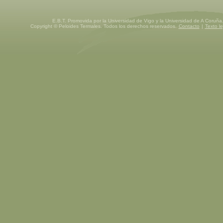
E.B.T. Promovida por la Universidad de Vigo y la Universidad de A Coruña
Copyright © Peloides Termales. Todos los derechos reservados.
Contacto
|
Texto le